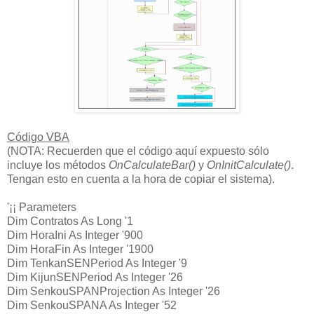
Código VBA
(NOTA: Recuerden que el código aquí expuesto sólo
incluye los métodos
OnCalculateBar()
y
OnInitCalculate()
.
Tengan esto en cuenta a la hora de copiar el sistema).
'¡¡ Parameters
Dim Contratos As Long '1
Dim HoraIni As Integer '900
Dim HoraFin As Integer '1900
Dim TenkanSENPeriod As Integer '9
Dim KijunSENPeriod As Integer '26
Dim SenkouSPANProjection As Integer '26
Dim SenkouSPANA As Integer '52