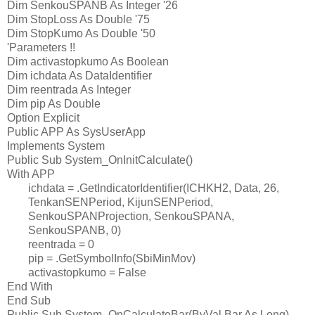
Dim SenkouSPANB As Integer '26
Dim StopLoss As Double '75
Dim StopKumo As Double '50
'Parameters !!
Dim activastopkumo As Boolean
Dim ichdata As DataIdentifier
Dim reentrada As Integer
Dim pip As Double
Option Explicit
Public APP As SysUserApp
Implements System
Public Sub System_OnInitCalculate()
With APP
ichdata = .GetIndicatorIdentifier(ICHKH2, Data, 26,
TenkanSENPeriod, KijunSENPeriod,
SenkouSPANProjection, SenkouSPANA,
SenkouSPANB, 0)
reentrada = 0
pip = .GetSymbolInfo(SbiMinMov)
activastopkumo = False
End With
End Sub
Public Sub System_OnCalculateBar(ByVal Bar As Long)