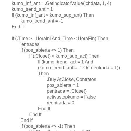
kumo_inf_ant = .GetIndicatorValue(ichdata, 1, 4)
kumo_trend_ant = 1
If (kumo_inf_ant > kumo_sup_ant) Then
kumo_trend_ant = -1
End If
If (.Time >= HoraIni And .Time < HoraFin) Then
'entradas
If (pos_abierta <> 1) Then
If (.Close() > kumo_sup_act) Then
If (kumo_trend_act = 1 And
(kumo_trend_ant = -1 Or reentrada = 1))
Then
.Buy AtClose, Contratos
pos_abierta = 1
pentrada = .Close()
activastopkumo = False
reentrada = 0
End If
End If
End If
If (pos_abierta <> -1) Then