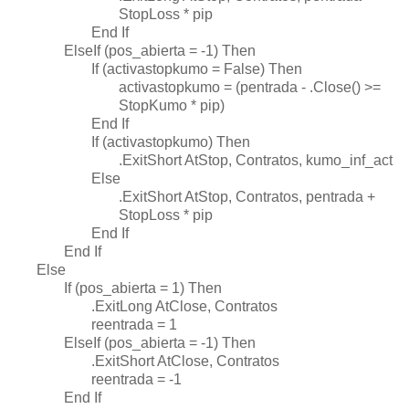
StopLoss * pip
End If
ElseIf (pos_abierta = -1) Then
If (activastopkumo = False) Then
activastopkumo = (pentrada - .Close() >=
StopKumo * pip)
End If
If (activastopkumo) Then
.ExitShort AtStop, Contratos, kumo_inf_act
Else
.ExitShort AtStop, Contratos, pentrada +
StopLoss * pip
End If
End If
Else
If (pos_abierta = 1) Then
.ExitLong AtClose, Contratos
reentrada = 1
ElseIf (pos_abierta = -1) Then
.ExitShort AtClose, Contratos
reentrada = -1
End If