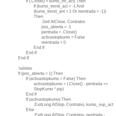
If (.Close() < kumo_inf_act) Then
If (kumo_trend_act = -1 And
(kumo_trend_ant = 1 Or reentrada = -1))
Then
.Sell AtClose, Contratos
pos_abierta = -1
pentrada = .Close()
activastopkumo = False
reentrada = 0
End If
End If
End If
'salidas
If (pos_abierta = 1) Then
If (activastopkumo = False) Then
activastopkumo = (.Close() - pentrada >=
StopKumo * pip)
End If
If (activastopkumo) Then
.ExitLong AtStop, Contratos, kumo_sup_act
Else
.ExitLong AtStop, Contratos, pentrada -