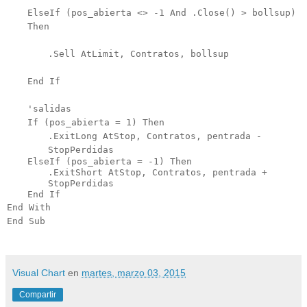
ElseIf (pos_abierta <> -1 And .Close() > bollsup)
Then
.Sell AtLimit, Contratos, bollsup
End If
'salidas
If (pos_abierta = 1) Then
.ExitLong AtStop, Contratos, pentrada -
StopPerdidas
ElseIf (pos_abierta = -1) Then
.ExitShort AtStop, Contratos, pentrada +
StopPerdidas
End If
End With
End Sub
Visual Chart
en
martes, marzo 03, 2015
Compartir