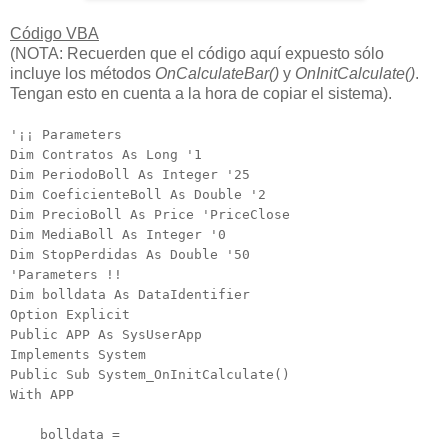
Código VBA
(NOTA: Recuerden que el código aquí expuesto sólo
incluye los métodos
OnCalculateBar()
y
OnInitCalculate()
.
Tengan esto en cuenta a la hora de copiar el sistema).
'¡¡ Parameters
Dim Contratos As Long '1
Dim PeriodoBoll As Integer '25
Dim CoeficienteBoll As Double '2
Dim PrecioBoll As Price 'PriceClose
Dim MediaBoll As Integer '0
Dim StopPerdidas As Double '50
'Parameters !!
Dim bolldata As DataIdentifier
Option Explicit
Public APP As SysUserApp
Implements System
Public Sub System_OnInitCalculate()
With APP
bolldata =