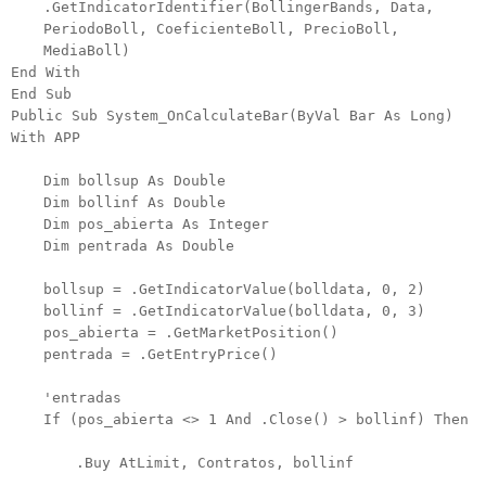
.GetIndicatorIdentifier(BollingerBands, Data,
PeriodoBoll, CoeficienteBoll, PrecioBoll,
MediaBoll)
End With
End Sub
Public Sub System_OnCalculateBar(ByVal Bar As Long)
With APP
Dim bollsup As Double
Dim bollinf As Double
Dim pos_abierta As Integer
Dim pentrada As Double
bollsup = .GetIndicatorValue(bolldata, 0, 2)
bollinf = .GetIndicatorValue(bolldata, 0, 3)
pos_abierta = .GetMarketPosition()
pentrada = .GetEntryPrice()
'entradas
If (pos_abierta <> 1 And .Close() > bollinf) Then
.Buy AtLimit, Contratos, bollinf