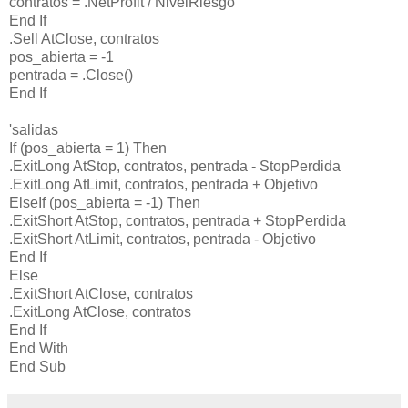
contratos = .NetProfit / NivelRiesgo
End If
.Sell AtClose, contratos
pos_abierta = -1
pentrada = .Close()
End If
'salidas
If (pos_abierta = 1) Then
.ExitLong AtStop, contratos, pentrada - StopPerdida
.ExitLong AtLimit, contratos, pentrada + Objetivo
ElseIf (pos_abierta = -1) Then
.ExitShort AtStop, contratos, pentrada + StopPerdida
.ExitShort AtLimit, contratos, pentrada - Objetivo
End If
Else
.ExitShort AtClose, contratos
.ExitLong AtClose, contratos
End If
End With
End Sub