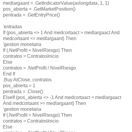
medlargaant = .GetIndicatorValue(avlongdata, 1, 1)
pos_abierta = .GetMarketPosition()
pentrada = .GetEntryPrice()
'entradas
If (pos_abierta <> 1 And medcortaact > medlargaact And
medcortaant <= medlargaant) Then
'gestion monetaria
If (.NetProfit < NivelRiesgo) Then
contratos = ContratosInicio
Else
contratos = .NetProfit / NivelRiesgo
End If
.Buy AtClose, contratos
pos_abierta = 1
pentrada = .Close()
ElseIf (pos_abierta <> -1 And medcortaact < medlargaact
And medcortaant >= medlargaant) Then
'gestion monetaria
If (.NetProfit < NivelRiesgo) Then
contratos = ContratosInicio
Else