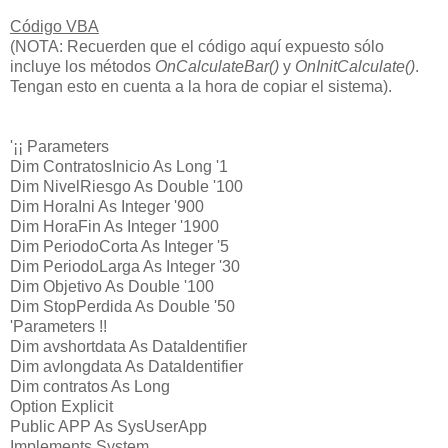
Código VBA
(NOTA: Recuerden que el código aquí expuesto sólo
incluye los métodos
OnCalculateBar()
y
OnInitCalculate()
.
Tengan esto en cuenta a la hora de copiar el sistema).
'¡¡ Parameters
Dim ContratosInicio As Long '1
Dim NivelRiesgo As Double '100
Dim HoraIni As Integer '900
Dim HoraFin As Integer '1900
Dim PeriodoCorta As Integer '5
Dim PeriodoLarga As Integer '30
Dim Objetivo As Double '100
Dim StopPerdida As Double '50
'Parameters !!
Dim avshortdata As DataIdentifier
Dim avlongdata As DataIdentifier
Dim contratos As Long
Option Explicit
Public APP As SysUserApp
Implements System