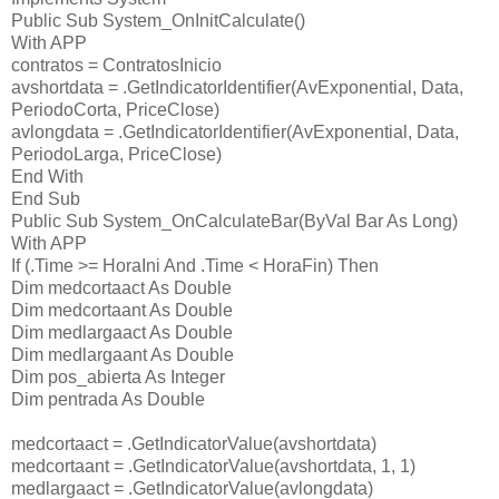
Public Sub System_OnInitCalculate()
With APP
contratos = ContratosInicio
avshortdata = .GetIndicatorIdentifier(AvExponential, Data,
PeriodoCorta, PriceClose)
avlongdata = .GetIndicatorIdentifier(AvExponential, Data,
PeriodoLarga, PriceClose)
End With
End Sub
Public Sub System_OnCalculateBar(ByVal Bar As Long)
With APP
If (.Time >= HoraIni And .Time < HoraFin) Then
Dim medcortaact As Double
Dim medcortaant As Double
Dim medlargaact As Double
Dim medlargaant As Double
Dim pos_abierta As Integer
Dim pentrada As Double
medcortaact = .GetIndicatorValue(avshortdata)
medcortaant = .GetIndicatorValue(avshortdata, 1, 1)
medlargaact = .GetIndicatorValue(avlongdata)