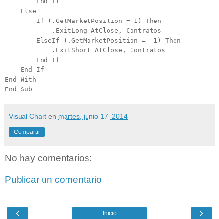
End If
Else
If (.GetMarketPosition = 1) Then
.ExitLong AtClose, Contratos
ElseIf (.GetMarketPosition = -1) Then
.ExitShort AtClose, Contratos
End If
End If
End With
End Sub
Visual Chart
en
martes, junio 17, 2014
Compartir
No hay comentarios:
Publicar un comentario
‹
›
Inicio