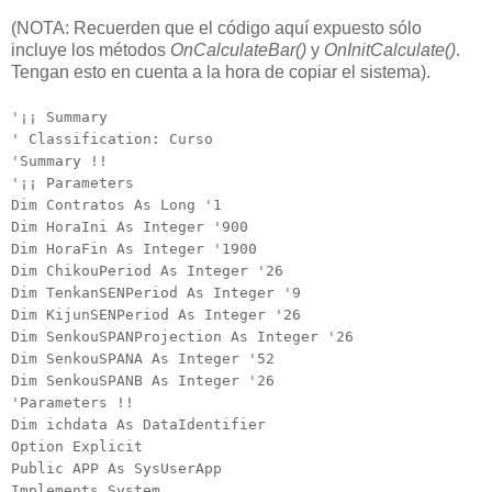
(NOTA: Recuerden que el código aquí expuesto sólo
incluye los métodos
OnCalculateBar()
y
OnInitCalculate()
.
Tengan esto en cuenta a la hora de copiar el sistema).
'¡¡ Summary
' Classification: Curso
'Summary !!
'¡¡ Parameters
Dim Contratos As Long '1
Dim HoraIni As Integer '900
Dim HoraFin As Integer '1900
Dim ChikouPeriod As Integer '26
Dim TenkanSENPeriod As Integer '9
Dim KijunSENPeriod As Integer '26
Dim SenkouSPANProjection As Integer '26
Dim SenkouSPANA As Integer '52
Dim SenkouSPANB As Integer '26
'Parameters !!
Dim ichdata As DataIdentifier
Option Explicit
Public APP As SysUserApp
Implements System