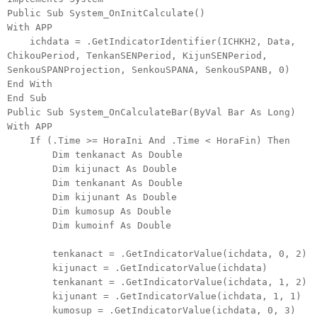
Public Sub System_OnInitCalculate()
With APP
ichdata = .GetIndicatorIdentifier(ICHKH2, Data,
ChikouPeriod, TenkanSENPeriod, KijunSENPeriod,
SenkouSPANProjection, SenkouSPANA, SenkouSPANB, 0)
End With
End Sub
Public Sub System_OnCalculateBar(ByVal Bar As Long)
With APP
If (.Time >= HoraIni And .Time < HoraFin) Then
Dim tenkanact As Double
Dim kijunact As Double
Dim tenkanant As Double
Dim kijunant As Double
Dim kumosup As Double
Dim kumoinf As Double
tenkanact = .GetIndicatorValue(ichdata, 0, 2)
kijunact = .GetIndicatorValue(ichdata)
tenkanant = .GetIndicatorValue(ichdata, 1, 2)
kijunant = .GetIndicatorValue(ichdata, 1, 1)
kumosup = .GetIndicatorValue(ichdata, 0, 3)