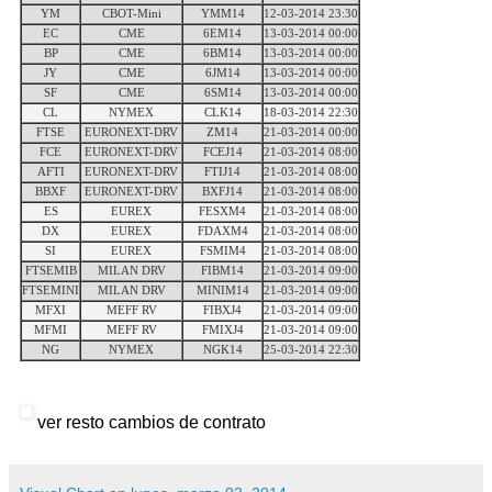
YM
CBOT-Mini
YMM14
12-03-2014 23:30
EC
CME
6EM14
13-03-2014 00:00
BP
CME
6BM14
13-03-2014 00:00
JY
CME
6JM14
13-03-2014 00:00
SF
CME
6SM14
13-03-2014 00:00
CL
NYMEX
CLK14
18-03-2014 22:30
FTSE
EURONEXT-DRV
ZM14
21-03-2014 00:00
FCE
EURONEXT-DRV
FCEJ14
21-03-2014 08:00
AFTI
EURONEXT-DRV
FTIJ14
21-03-2014 08:00
BBXF
EURONEXT-DRV
BXFJ14
21-03-2014 08:00
ES
EUREX
FESXM4
21-03-2014 08:00
DX
EUREX
FDAXM4
21-03-2014 08:00
SI
EUREX
FSMIM4
21-03-2014 08:00
FTSEMIB
MILAN DRV
FIBM14
21-03-2014 09:00
FTSEMINI
MILAN DRV
MINIM14
21-03-2014 09:00
MFXI
MEFF RV
FIBXJ4
21-03-2014 09:00
MFMI
MEFF RV
FMIXJ4
21-03-2014 09:00
NG
NYMEX
NGK14
25-03-2014 22:30
ver resto cambios de contrato