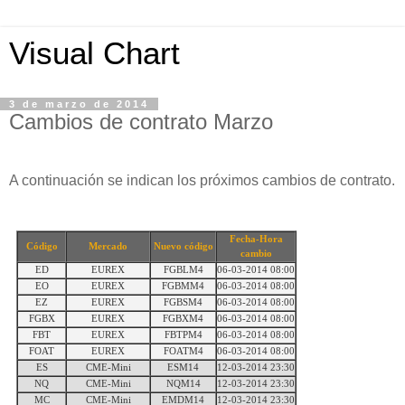
Visual Chart
3 de marzo de 2014
Cambios de contrato Marzo
A continuación se indican los próximos cambios de contrato.
Fecha-Hora
Código
Mercado
Nuevo código
cambio
ED
EUREX
FGBLM4
06-03-2014 08:00
EO
EUREX
FGBMM4
06-03-2014 08:00
EZ
EUREX
FGBSM4
06-03-2014 08:00
FGBX
EUREX
FGBXM4
06-03-2014 08:00
FBT
EUREX
FBTPM4
06-03-2014 08:00
FOAT
EUREX
FOATM4
06-03-2014 08:00
ES
CME-Mini
ESM14
12-03-2014 23:30
NQ
CME-Mini
NQM14
12-03-2014 23:30
MC
CME-Mini
EMDM14
12-03-2014 23:30