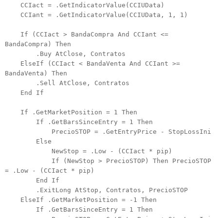
CCIact = .GetIndicatorValue(CCIUData)
CCIant = .GetIndicatorValue(CCIUData, 1, 1)
If (CCIact > BandaCompra And CCIant <=
BandaCompra) Then
.Buy AtClose, Contratos
ElseIf (CCIact < BandaVenta And CCIant >=
BandaVenta) Then
.Sell AtClose, Contratos
End If
If .GetMarketPosition = 1 Then
If .GetBarsSinceEntry = 1 Then
PrecioSTOP = .GetEntryPrice - StopLossIni
Else
NewStop = .Low - (CCIact * pip)
If (NewStop > PrecioSTOP) Then PrecioSTOP
= .Low - (CCIact * pip)
End If
.ExitLong AtStop, Contratos, PrecioSTOP
ElseIf .GetMarketPosition = -1 Then
If .GetBarsSinceEntry = 1 Then