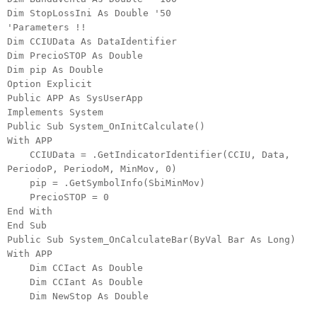
Dim StopLossIni As Double '50
'Parameters !!
Dim CCIUData As DataIdentifier
Dim PrecioSTOP As Double
Dim pip As Double
Option Explicit
Public APP As SysUserApp
Implements System
Public Sub System_OnInitCalculate()
With APP
CCIUData = .GetIndicatorIdentifier(CCIU, Data,
PeriodoP, PeriodoM, MinMov, 0)
pip = .GetSymbolInfo(SbiMinMov)
PrecioSTOP = 0
End With
End Sub
Public Sub System_OnCalculateBar(ByVal Bar As Long)
With APP
Dim CCIact As Double
Dim CCIant As Double
Dim NewStop As Double