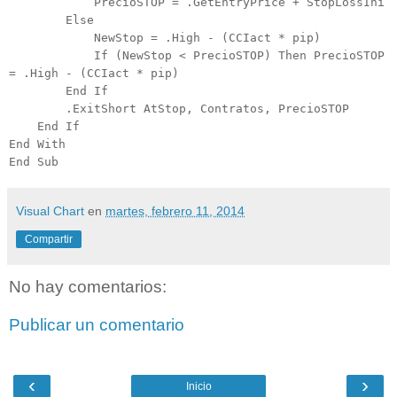
PrecioSTOP = .GetEntryPrice + StopLossIni
Else
NewStop = .High - (CCIact * pip)
If (NewStop < PrecioSTOP) Then PrecioSTOP
= .High - (CCIact * pip)
End If
.ExitShort AtStop, Contratos, PrecioSTOP
End If
End With
End Sub
Visual Chart
en
martes, febrero 11, 2014
Compartir
No hay comentarios:
Publicar un comentario
‹
›
Inicio