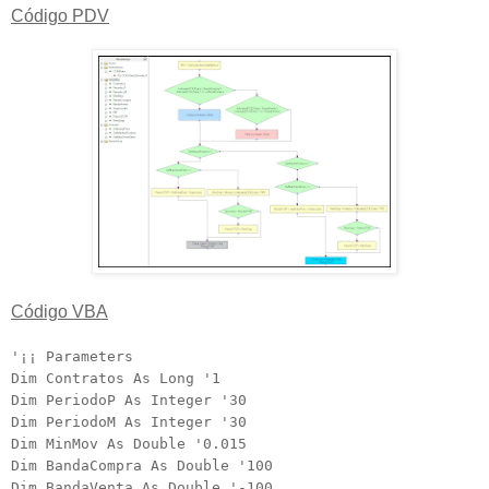
Código PDV
Código VBA
'¡¡ Parameters
Dim Contratos As Long '1
Dim PeriodoP As Integer '30
Dim PeriodoM As Integer '30
Dim MinMov As Double '0.015
Dim BandaCompra As Double '100
Dim BandaVenta As Double '-100