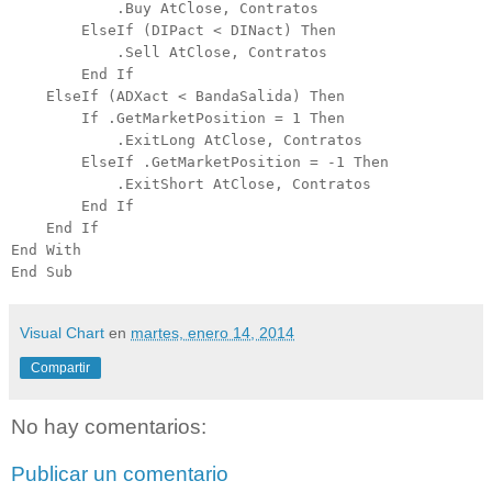
.Buy AtClose, Contratos
ElseIf (DIPact < DINact) Then
.Sell AtClose, Contratos
End If
ElseIf (ADXact < BandaSalida) Then
If .GetMarketPosition = 1 Then
.ExitLong AtClose, Contratos
ElseIf .GetMarketPosition = -1 Then
.ExitShort AtClose, Contratos
End If
End If
End With
End Sub
Visual Chart
en
martes, enero 14, 2014
Compartir
No hay comentarios:
Publicar un comentario