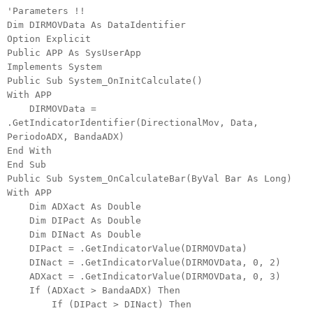
'Parameters !!
Dim DIRMOVData As DataIdentifier
Option Explicit
Public APP As SysUserApp
Implements System
Public Sub System_OnInitCalculate()
With APP
DIRMOVData =
.GetIndicatorIdentifier(DirectionalMov, Data,
PeriodoADX, BandaADX)
End With
End Sub
Public Sub System_OnCalculateBar(ByVal Bar As Long)
With APP
Dim ADXact As Double
Dim DIPact As Double
Dim DINact As Double
DIPact = .GetIndicatorValue(DIRMOVData)
DINact = .GetIndicatorValue(DIRMOVData, 0, 2)
ADXact = .GetIndicatorValue(DIRMOVData, 0, 3)
If (ADXact > BandaADX) Then
If (DIPact > DINact) Then