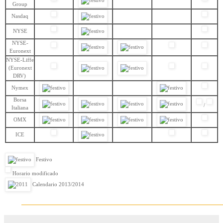
Group
Nasdaq
NYSE
NYSE-
Euronext
NYSE-Liffe
(Euronext
DRV)
Nymex
Borsa
/
Italiana
OMX
ICE
Festivo
Horario modificado
Calendario 2013/2014