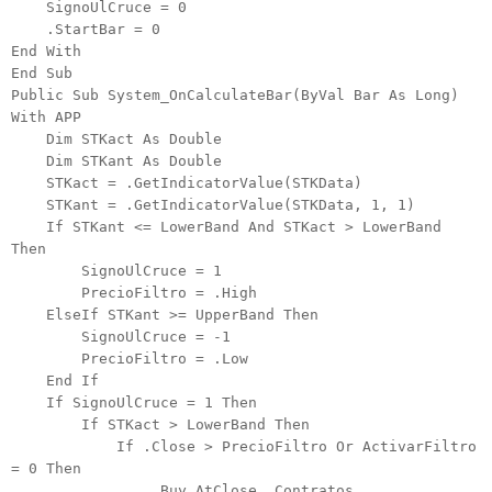
SignoUlCruce = 0
.StartBar = 0
End With
End Sub
Public Sub System_OnCalculateBar(ByVal Bar As Long)
With APP
Dim STKact As Double
Dim STKant As Double
STKact = .GetIndicatorValue(STKData)
STKant = .GetIndicatorValue(STKData, 1, 1)
If STKant <= LowerBand And STKact > LowerBand
Then
SignoUlCruce = 1
PrecioFiltro = .High
ElseIf STKant >= UpperBand Then
SignoUlCruce = -1
PrecioFiltro = .Low
End If
If SignoUlCruce = 1 Then
If STKact > LowerBand Then
If .Close > PrecioFiltro Or ActivarFiltro
= 0 Then
.Buy AtClose, Contratos