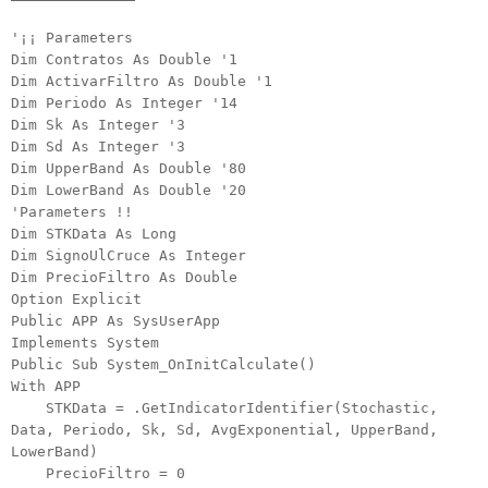
'¡¡ Parameters
Dim Contratos As Double '1
Dim ActivarFiltro As Double '1
Dim Periodo As Integer '14
Dim Sk As Integer '3
Dim Sd As Integer '3
Dim UpperBand As Double '80
Dim LowerBand As Double '20
'Parameters !!
Dim STKData As Long
Dim SignoUlCruce As Integer
Dim PrecioFiltro As Double
Option Explicit
Public APP As SysUserApp
Implements System
Public Sub System_OnInitCalculate()
With APP
STKData = .GetIndicatorIdentifier(Stochastic,
Data, Periodo, Sk, Sd, AvgExponential, UpperBand,
LowerBand)
PrecioFiltro = 0