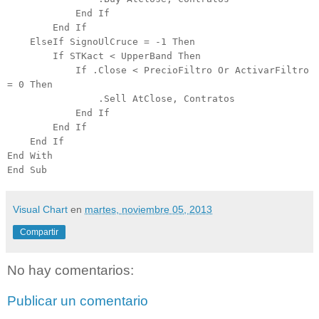
End If
End If
ElseIf SignoUlCruce = -1 Then
If STKact < UpperBand Then
If .Close < PrecioFiltro Or ActivarFiltro
= 0 Then
.Sell AtClose, Contratos
End If
End If
End If
End With
End Sub
Visual Chart
en
martes, noviembre 05, 2013
Compartir
No hay comentarios:
Publicar un comentario