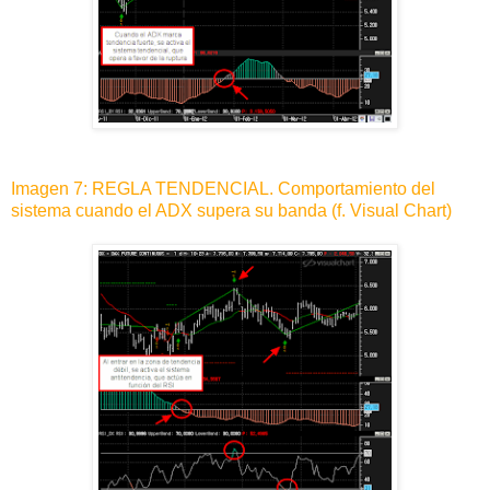
Imagen 7: REGLA TENDENCIAL. Comportamiento del
sistema cuando el ADX supera su banda (f. Visual Chart)