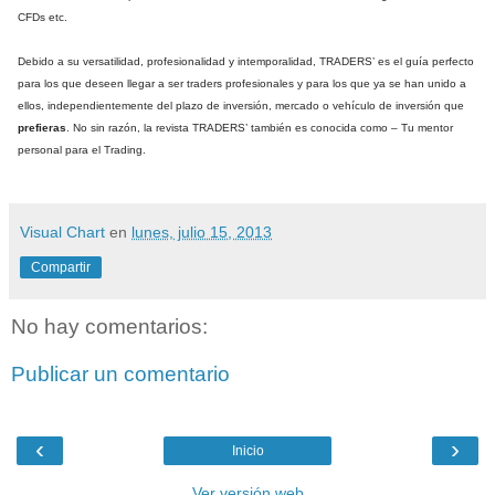
CFDs etc.
Debido a su versatilidad, profesionalidad y intemporalidad, TRADERS’ es el guía perfecto
para los que deseen llegar a ser traders profesionales y para los que ya se han unido a
ellos, independientemente del plazo de inversión, mercado o vehículo de inversión que
prefieras
. No sin razón, la revista TRADERS’ también es conocida como – Tu mentor
personal para el Trading.
Visual Chart
en
lunes, julio 15, 2013
Compartir
No hay comentarios:
Publicar un comentario
‹
›
Inicio
Ver versión web