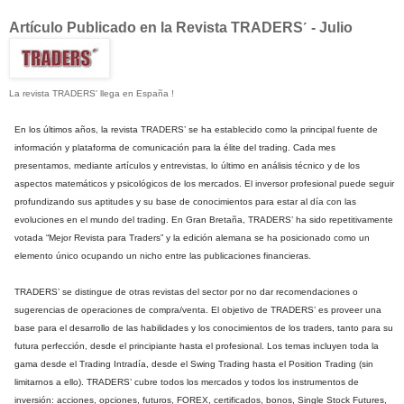
Artículo Publicado en la Revista TRADERS
- Julio
´
La revista TRADERS' llega en España !
En los últimos años, la revista TRADERS’ se ha establecido como la principal fuente de
información y plataforma de comunicación para la élite del trading. Cada mes
presentamos, mediante artículos y entrevistas, lo último en análisis técnico y de los
aspectos matemáticos y psicológicos de los mercados. El inversor profesional puede seguir
profundizando sus aptitudes y su base de conocimientos para estar al día con las
evoluciones en el mundo del trading. En Gran Bretaña, TRADERS’ ha sido repetitivamente
votada “Mejor Revista para Traders” y la edición alemana se ha posicionado como un
elemento único ocupando un nicho entre las publicaciones financieras.
TRADERS’ se distingue de otras revistas del sector por no dar recomendaciones o
sugerencias de operaciones de compra/venta. El objetivo de TRADERS’ es proveer una
base para el desarrollo de las habilidades y los conocimientos de los traders, tanto para su
futura perfección, desde el principiante hasta el profesional. Los temas incluyen toda la
gama desde el Trading Intradía, desde el Swing Trading hasta el Position Trading (sin
limitarnos a ello). TRADERS’ cubre todos los mercados y todos los instrumentos de
inversión: acciones, opciones, futuros, FOREX, certificados, bonos, Single Stock Futures,