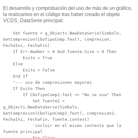
El desarrollo y comprobación del uso de más de un gráfico,
la realizamos en el código tras haber creado el objeto
VCDS_DataSerie
principal:
Set fuente = g_Objects.NewDataSerie(Simbolo,
GetCompresion(CboTipoComp.Text), compresion,
FechaIni, FechaFin)
If Err.Number = 0 And fuente.Size > 0 Then
Exito = True
Else
Exito = False
End If
'--- uso de compresiones mayores
If Exito Then
If CboTipoComp2.Text <> "No se usa" Then
Set fuente2 =
g_Objects.NewDataSerie(Simbolo,
GetCompresion(CboTipoComp2.Text), compresion2,
FechaIni, FechaFin, fuente.context)
'incluir en el mismo contexto que la
fuente principal
Err.Clear