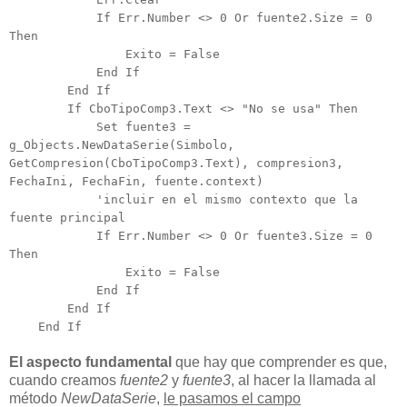
If Err.Number <> 0 Or fuente2.Size = 0
Then
Exito = False
End If
End If
If CboTipoComp3.Text <> "No se usa" Then
Set fuente3 =
g_Objects.NewDataSerie(Simbolo,
GetCompresion(CboTipoComp3.Text), compresion3,
FechaIni, FechaFin, fuente.context)
'incluir en el mismo contexto que la
fuente principal
If Err.Number <> 0 Or fuente3.Size = 0
Then
Exito = False
End If
End If
End If
El aspecto fundamental
que hay que comprender es que,
cuando creamos
fuente2
y
fuente3
, al hacer la llamada al
método
NewDataSerie
,
le pasamos el campo